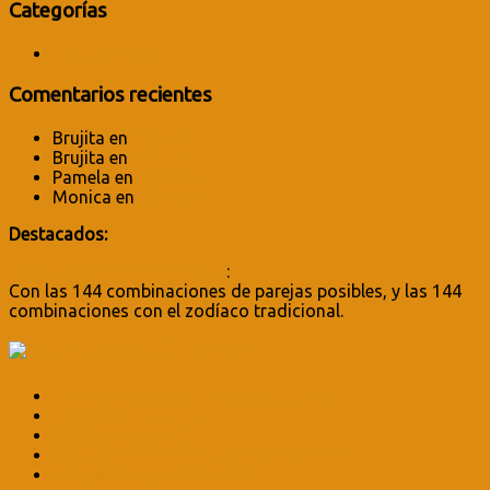
Categorías
Testimonios
Comentarios recientes
Brujita
en
Daniela
Brujita
en
Mónica
Pamela
en
Mónica
Monica
en
Daniela
Destacados:
Horóscopo chino completo
:
Con las 144 combinaciones de parejas posibles, y las 144
combinaciones con el zodíaco tradicional.
En Amor a la Verdad
La locura de negar lo que sentimos
La locura humana
¿Qué es aceptar?
Sentir para Sanar, curso asincrónico
Mis técnicas de sanación