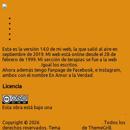
Vida de Gatos
Fin del Instagram y Blog
Saphira
Síguenos en Instagram!
Síguenos en Instagram!
Mejorando
Esta es la versión 14.0 de mi web, la que salió al aire en
septiembre de 2019. Mi web está online desde el 28 de
febrero de 1999. Mi sección de terapias se fue a la web
En
Amor a la Verdad
. Igual los escritos.
Ahora además tengo Fanpage de Facebook, e Instagram,
ambos con el nombre En Amor a la Verdad.
Licencia
Esta obra está bajo una
Licencia Creative Commons
Atribución-No Comercial-Compartir Igual 4.0 Internacional
.
Copyright © 2026
El Rincón de la Brujita ©2026
. Todos los
derechos reservados. Tema
Spacious
de ThemeGrill.