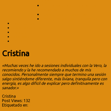
signo
Afírmense, que aquí vienen los
defectos
Los signos y su casa ideal
Los signos y su lectura favorita
Testimonios
Historia del sitio
Instagram
Facebook
Contáctame
Cristina
«Muchas veces he ido a sesiones individuales con la Vero, la
recomiendo y la he recomendado a muchos de mis
conocidos. Personalmente siempre que termino una sesión
salgo sintiéndome diferente, más liviana, tranquila pero con
energía, es algo difícil de explicar pero definitivamente es
sanador.»
Cristina
Post Views:
132
Etiquetado en:
testimonios
Brujita
22 junio, 2018
24 junio, 2018
Testimonios