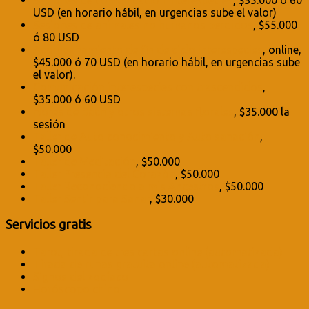
USD (en horario hábil, en urgencias sube el valor)
Sesiones de animales no humanos perdidos
, $55.000
ó 80 USD
Acompañamiento de fin de ciclo interespecies
, online,
$45.000 ó 70 USD (en horario hábil, en urgencias sube
el valor).
Comunicación interespecies con trascendidos
,
$35.000 ó 60 USD
Flores de Bach y otros sistemas florales
, $35.000 la
sesión
Taller de Auto conocimiento y Auto sanación
,
$50.000
Taller de Meditación
, $50.000
Taller Presencia del Corazón
, $50.000
Taller Reconociendo a mis Ancestros
, $50.000
Taller Sentir para Sanar
, $30.000
Servicios gratis
Tarot, tirada de tres cartas online (automatizada)
Tirada de runas gratuita online (automatizada)
Signos del zodíaco
Horóscopo chino