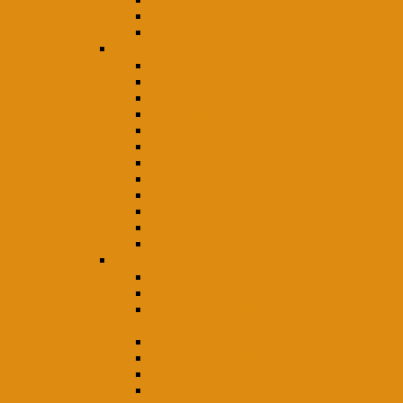
Capricornio
Acuario
Piscis
Horóscopo chino
La Rata
El Búfalo o Buey
El Tigre
El Gato o Conejo
El Dragón
La Serpiente
El Caballo
La Oveja o Cabra
El Mono
El Gallo
El Perro
El Jabalí
Horóscopos con humor
Características notorias
Rasgos notorios
De utilidad pública: la frase típica de
cada signo
Peculiaridades
De utilidad pública: el regalo ideal
De su relación con los computadores
De como se divierte o carretea cada