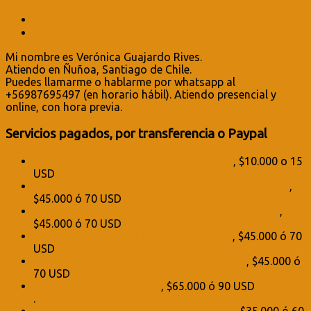
←
Pamela
Testimonios
→
Mi nombre es Verónica Guajardo Rives.
Atiendo en Ñuñoa, Santiago de Chile.
Puedes llamarme o hablarme por whatsapp al
+56987695497 (en horario hábil). Atiendo presencial y
online, con hora previa.
Servicios pagados, por transferencia o Paypal
Tarot por mail, tirada de tres preguntas
, $10.000 o 15
USD
Sanación o lectura de aura, en mi consulta u online
,
$45.000 ó 70 USD
Reconociendo ancestros, en mi consulta u online
,
$45.000 ó 70 USD
Acompañamiento de fin de ciclo, online
, $45.000 ó 70
USD
Comunicación con humanos trascendidos
, $45.000 ó
70 USD
Limpieza de casas, online
, $65.000 ó 90 USD
.
Sesiones de comunicación interespecies
, $35.000 ó 60