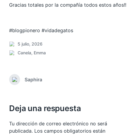
Gracias totales por la compañía todos estos años!!
#blogpionero #vidadegatos
5 julio, 2026
F
Canela
,
Emma
e
P
c
u
h
b
a
l
p
Saphira
i
E
u
c
n
b
a
t
l
r
d
i
a
Deja una respuesta
a
c
d
e
a
a
n
Tu dirección de correo electrónico no será
c
a
i
n
publicada.
Los campos obligatorios están