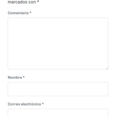
ó
t
marcados con
*
e
n
r
Comentario
*
i
o
r
:
Nombre
*
Correo electrónico
*