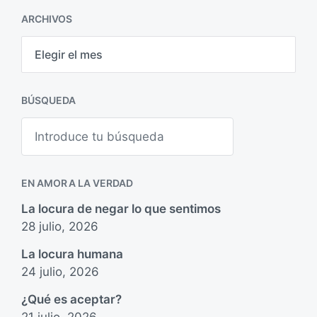
ARCHIVOS
A
r
c
h
i
BÚSQUEDA
v
o
B
s
u
s
c
a
EN AMOR A LA VERDAD
r
La locura de negar lo que sentimos
28 julio, 2026
La locura humana
24 julio, 2026
¿Qué es aceptar?