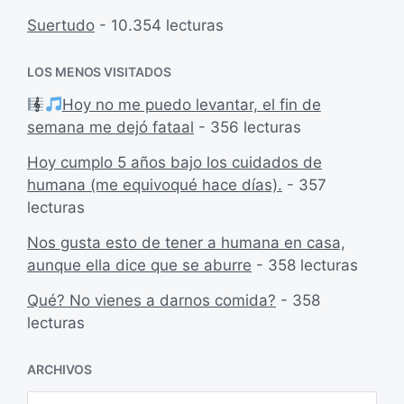
t
Suertudo
- 10.354 lecturas
e
:
LOS MENOS VISITADOS
Hoy no me puedo levantar, el fin de
semana me dejó fataal
- 356 lecturas
Hoy cumplo 5 años bajo los cuidados de
humana (me equivoqué hace días).
- 357
lecturas
Nos gusta esto de tener a humana en casa,
aunque ella dice que se aburre
- 358 lecturas
Qué? No vienes a darnos comida?
- 358
lecturas
ARCHIVOS
A