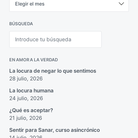
r
c
h
i
BÚSQUEDA
v
o
B
s
u
s
c
a
EN AMOR A LA VERDAD
r
La locura de negar lo que sentimos
28 julio, 2026
La locura humana
24 julio, 2026
¿Qué es aceptar?
21 julio, 2026
Sentir para Sanar, curso asincrónico
14 julio, 2026