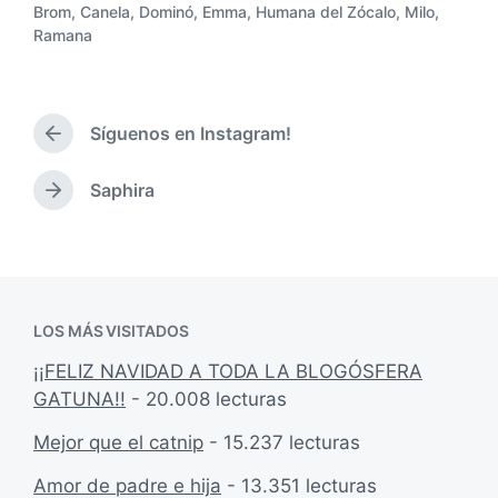
Brom
,
Canela
,
Dominó
,
Emma
,
Humana del Zócalo
,
Milo
,
c
P
Ramana
h
u
a
b
p
l
u
i
Síguenos en Instagram!
b
E
c
l
n
a
i
t
d
Saphira
E
c
r
a
n
a
a
e
t
d
c
n
r
a
i
a
a
ó
d
n
n
LOS MÁS VISITADOS
a
t
s
e
¡¡FELIZ NAVIDAD A TODA LA BLOGÓSFERA
i
r
GATUNA!!
- 20.008 lecturas
g
i
u
o
Mejor que el catnip
- 15.237 lecturas
i
r
e
:
Amor de padre e hija
- 13.351 lecturas
n