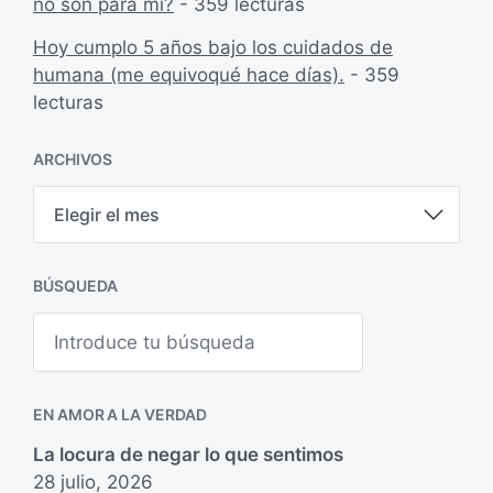
no son para mi?
- 359 lecturas
Hoy cumplo 5 años bajo los cuidados de
humana (me equivoqué hace días).
- 359
lecturas
ARCHIVOS
A
r
c
h
i
BÚSQUEDA
v
o
B
s
u
s
c
a
EN AMOR A LA VERDAD
r
La locura de negar lo que sentimos
28 julio, 2026