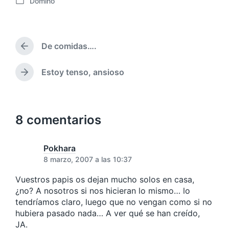
Dominó
e
P
c
u
h
b
a
l
p
De comidas….
i
E
u
c
n
b
a
t
Estoy tenso, ansioso
E
l
r
d
n
i
a
a
t
c
d
e
r
a
a
n
a
8 comentarios
c
a
d
i
n
a
ó
t
s
Pokhara
e
n
i
8 marzo, 2007 a las 10:37
r
g
i
u
Vuestros papis os dejan mucho solos en casa,
o
i
¿no? A nosotros si nos hicieran lo mismo… lo
r
e
tendríamos claro, luego que no vengan como si no
:
n
hubiera pasado nada… A ver qué se han creído,
t
JA.