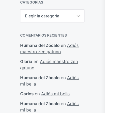
CATEGORÍAS
C
a
t
e
g
COMENTARIOS RECIENTES
o
r
Humana del Zócalo
en
Adiós
í
maestro zen gatuno
a
s
Gloria
en
Adiós maestro zen
gatuno
Humana del Zócalo
en
Adiós
mi bella
Carlos
en
Adiós mi bella
Humana del Zócalo
en
Adiós
mi bella