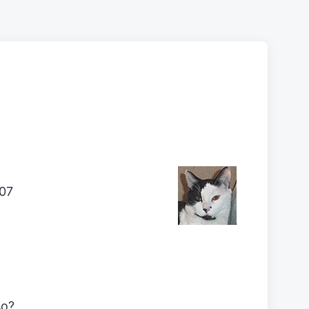
007
so?