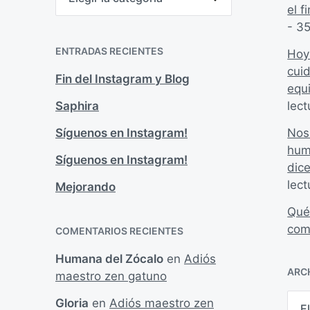
a
el 
t
- 35
e
g
ENTRADAS RECIENTES
Hoy
o
r
cui
Fin del Instagram y Blog
í
equ
a
lect
Saphira
s
Nos
Síguenos en Instagram!
hum
Síguenos en Instagram!
dic
lect
Mejorando
Qué
com
COMENTARIOS RECIENTES
Humana del Zócalo
en
Adiós
ARC
maestro zen gatuno
A
Gloria
en
Adiós maestro zen