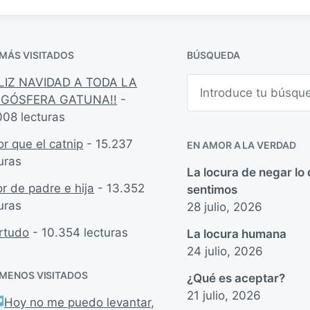
 MÁS VISITADOS
BÚSQUEDA
B
ELIZ NAVIDAD A TODA LA
u
GÓSFERA GATUNA!!
-
s
008 lecturas
c
a
r
r que el catnip
- 15.237
EN AMOR A LA VERDAD
uras
La locura de negar lo
r de padre e hija
- 13.352
sentimos
uras
28 julio, 2026
rtudo
- 10.354 lecturas
La locura humana
24 julio, 2026
 MENOS VISITADOS
¿Qué es aceptar?
21 julio, 2026
Hoy no me puedo levantar,