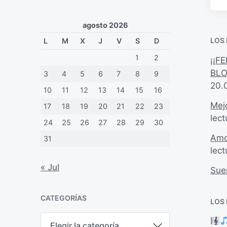
agosto 2026
LOS
L
M
X
J
V
S
D
1
2
¡¡F
BLO
3
4
5
6
7
8
9
20.
10
11
12
13
14
15
16
Mejo
17
18
19
20
21
22
23
lect
24
25
26
27
28
29
30
Amo
31
lect
« Jul
Sue
CATEGORÍAS
LOS
C