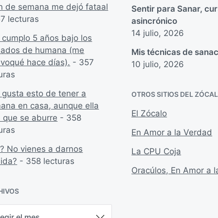
fin de semana me dejó fataal
Sentir para Sanar, cu
7 lecturas
asincrónico
14 julio, 2026
 cumplo 5 años bajo los
dados de humana (me
Mis técnicas de sanac
ivoqué hace días).
- 357
10 julio, 2026
uras
 gusta esto de tener a
OTROS SITIOS DEL ZÓCA
ana en casa, aunque ella
El Zócalo
e que se aburre
- 358
uras
En Amor a la Verdad
? No vienes a darnos
La CPU Coja
ida?
- 358 lecturas
Oracúlos, En Amor a 
HIVOS