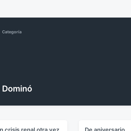
Categoría
Dominó
n crisis renal otra vez
De aniversario