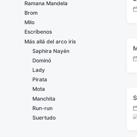
Ramana Mandela
F
Brom
e
Milo
c
h
Escríbenos
a
Más allá del arco iris
p
M
Saphira Nayén
u
b
Dominó
F
l
e
Lady
i
c
c
Pirata
h
a
a
Mota
c
p
i
S
Manchita
u
ó
b
Run-run
n
F
l
Suertudo
e
P
i
c
u
c
h
b
a
a