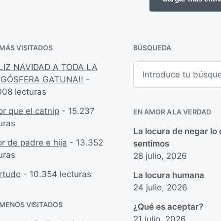
l
d
i
a
c
e
a
n
 MÁS VISITADOS
BÚSQUEDA
c
i
B
ELIZ NAVIDAD A TODA LA
ó
u
GÓSFERA GATUNA!!
-
n
s
008 lecturas
c
a
r
r que el catnip
- 15.237
EN AMOR A LA VERDAD
uras
La locura de negar lo
r de padre e hija
- 13.352
sentimos
uras
28 julio, 2026
rtudo
- 10.354 lecturas
La locura humana
24 julio, 2026
 MENOS VISITADOS
¿Qué es aceptar?
21 julio, 2026