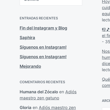
a
Hoy
t
cui
e
equ
g
ENTRADAS RECIENTES
lect
o
r
Fin del Instagram y Blog
🎼
í
a
el 
Saphira
s
- 35
Síguenos en Instagram!
Nos
Síguenos en Instagram!
hum
dic
Mejorando
lect
Qué
COMENTARIOS RECIENTES
com
Humana del Zócalo
en
Adiós
maestro zen gatuno
ARC
Gloria
en
Adiós maestro zen
A