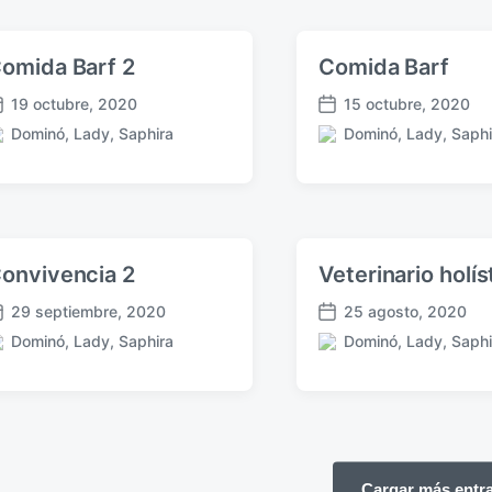
l
c
p
i
i
u
c
ó
omida Barf 2
Comida Barf
b
a
n
l
d
19 octubre, 2020
15 octubre, 2020
i
F
a
Dominó
,
Lady
,
Saphira
Dominó
,
Lady
,
Saphi
c
e
e
P
a
c
n
u
c
h
b
i
a
l
ó
p
i
n
u
c
onvivencia 2
Veterinario holís
b
a
l
d
29 septiembre, 2020
25 agosto, 2020
i
F
a
Dominó
,
Lady
,
Saphira
Dominó
,
Lady
,
Saphi
c
e
e
P
a
c
n
u
c
h
b
i
a
l
ó
p
i
n
u
c
b
Cargar más entr
a