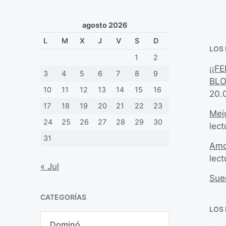
l
d
i
a
agosto 2026
c
e
a
L
M
X
J
V
S
D
n
LOS
c
1
2
i
¡¡F
ó
3
4
5
6
7
8
9
BLO
n
10
11
12
13
14
15
16
20.
17
18
19
20
21
22
23
Mejo
24
25
26
27
28
29
30
lect
31
Amo
lect
« Jul
Sue
CATEGORÍAS
LOS
C