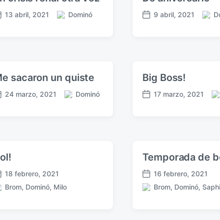
13 abril, 2021
Dominó
9 abril, 2021
D
P
P
F
u
u
e
b
b
c
l
l
h
i
i
a
c
c
p
e sacaron un quiste
Big Boss!
a
a
u
d
d
b
24 marzo, 2021
Dominó
17 marzo, 2021
P
P
F
a
a
l
u
u
e
e
e
i
b
b
c
n
n
c
l
l
h
a
i
i
a
c
c
c
p
i
ol!
Temporada de bo
a
a
u
ó
d
d
b
18 febrero, 2021
16 febrero, 2021
n
F
a
a
l
Brom
,
Dominó
,
Milo
Brom
,
Dominó
,
Saphi
e
e
P
e
i
c
n
u
n
c
h
b
a
a