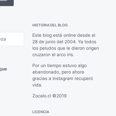
i
a
c
e
a
n
c
HISTORIA DEL BLOG
i
ó
Este blog está online desde el
n
28 de junio del 2004. Ya todos
los peludos que le dieron origen
cruzaron el arco iris.
Por un tiempo estuvo algo
 que
abandonado, pero ahora
gracias a Instagram recuperó
vida.
Zocalo.cl ©2019
LICENCIA