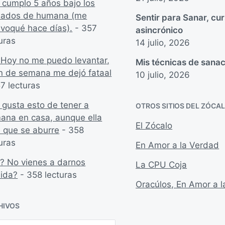
 cumplo 5 años bajo los
dados de humana (me
Sentir para Sanar, cu
ivoqué hace días).
- 357
asincrónico
uras
14 julio, 2026
Hoy no me puedo levantar,
Mis técnicas de sanac
fin de semana me dejó fataal
10 julio, 2026
7 lecturas
 gusta esto de tener a
OTROS SITIOS DEL ZÓCA
ana en casa, aunque ella
El Zócalo
e que se aburre
- 358
uras
En Amor a la Verdad
? No vienes a darnos
La CPU Coja
ida?
- 358 lecturas
Oracúlos, En Amor a 
HIVOS