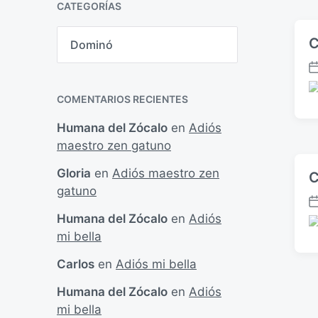
l
c
CATEGORÍAS
p
i
i
u
C
c
ó
C
b
a
a
n
l
t
d
i
F
e
a
g
c
e
e
P
COMENTARIOS RECIENTES
o
a
c
n
u
r
c
h
b
Humana del Zócalo
en
Adiós
í
i
a
l
maestro zen gatuno
a
ó
p
i
s
n
u
c
Gloria
en
Adiós maestro zen
C
b
a
gatuno
l
d
i
F
a
Humana del Zócalo
en
Adiós
c
e
e
P
mi bella
a
c
n
u
c
h
b
Carlos
en
Adiós mi bella
i
a
l
ó
p
i
Humana del Zócalo
en
Adiós
n
u
c
mi bella
b
a