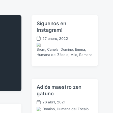
Síguenos en
Instagram!
27 enero, 2022
F
e
Brom
,
Canela
,
Dominó
,
Emma
,
c
P
Humana del Zócalo
,
Milo
,
Ramana
h
u
a
b
p
l
u
i
b
c
l
a
Adiós maestro zen
i
d
gatuno
c
a
a
e
26 abril, 2021
c
F
n
Dominó
,
Humana del Zócalo
i
e
P