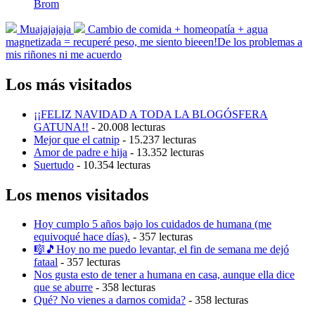
Publicada
Brom
en
Entrada
Entrada
Muajajajaja
Cambio de comida + homeopatía + agua
anterior:
siguiente:
magnetizada = recuperé peso, me siento bieeen!De los problemas a
mis riñones ni me acuerdo
Los más visitados
¡¡FELIZ NAVIDAD A TODA LA BLOGÓSFERA
GATUNA!!
- 20.008 lecturas
Mejor que el catnip
- 15.237 lecturas
Amor de padre e hija
- 13.352 lecturas
Suertudo
- 10.354 lecturas
Los menos visitados
Hoy cumplo 5 años bajo los cuidados de humana (me
equivoqué hace días).
- 357 lecturas
🎼🎵Hoy no me puedo levantar, el fin de semana me dejó
fataal
- 357 lecturas
Nos gusta esto de tener a humana en casa, aunque ella dice
que se aburre
- 358 lecturas
Qué? No vienes a darnos comida?
- 358 lecturas