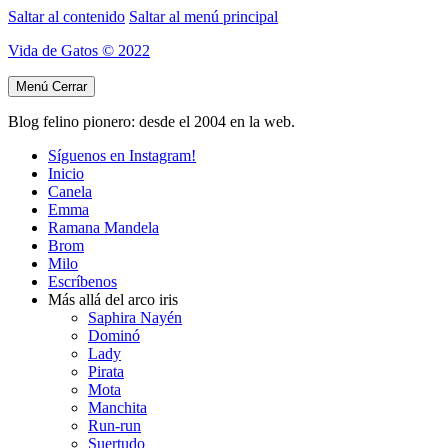
Saltar al contenido
Saltar al menú principal
Vida de Gatos © 2022
Menú
Cerrar
Blog felino pionero: desde el 2004 en la web.
Síguenos en Instagram!
Inicio
Canela
Emma
Ramana Mandela
Brom
Milo
Escríbenos
Más allá del arco iris
Saphira Nayén
Dominó
Lady
Pirata
Mota
Manchita
Run-run
Suertudo