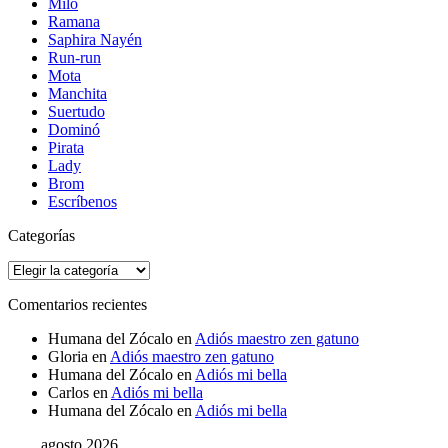
Milo
Ramana
Saphira Nayén
Run-run
Mota
Manchita
Suertudo
Dominó
Pirata
Lady
Brom
Escríbenos
Categorías
Categorías
Comentarios recientes
Humana del Zócalo
en
Adiós maestro zen gatuno
Gloria
en
Adiós maestro zen gatuno
Humana del Zócalo
en
Adiós mi bella
Carlos
en
Adiós mi bella
Humana del Zócalo
en
Adiós mi bella
agosto 2026