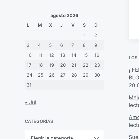
agosto 2026
L
M
X
J
V
S
D
1
2
3
4
5
6
7
8
9
10
11
12
13
14
15
16
LOS
17
18
19
20
21
22
23
¡¡F
24
25
26
27
28
29
30
BLO
20.
31
Mejo
« Jul
lect
Amo
CATEGORÍAS
lect
C
Sue