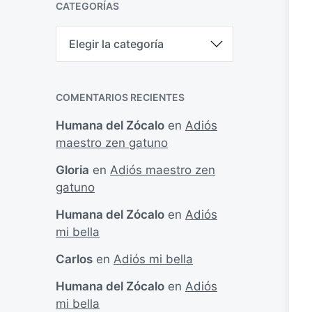
CATEGORÍAS
C
a
t
e
g
COMENTARIOS RECIENTES
o
r
Humana del Zócalo
en
Adiós
í
maestro zen gatuno
a
s
Gloria
en
Adiós maestro zen
gatuno
Humana del Zócalo
en
Adiós
mi bella
Carlos
en
Adiós mi bella
Humana del Zócalo
en
Adiós
mi bella