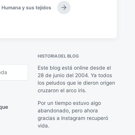
Humana y sus tejidos
E
n
t
r
a
d
a
s
HISTORIA DEL BLOG
i
g
Este blog está online desde el
u
28 de junio del 2004. Ya todos
i
e
los peludos que le dieron origen
n
cruzaron el arco iris.
t
e
Por un tiempo estuvo algo
:
 que
abandonado, pero ahora
gracias a Instagram recuperó
vida.