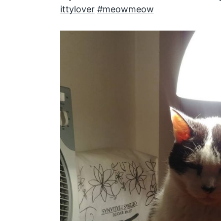
ittylover
#meowmeow