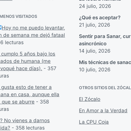
24 julio, 2026
 MENOS VISITADOS
¿Qué es aceptar?
21 julio, 2026
Hoy no me puedo levantar,
fin de semana me dejó fataal
Sentir para Sanar, cu
6 lecturas
asincrónico
14 julio, 2026
 cumplo 5 años bajo los
dados de humana (me
Mis técnicas de sanac
ivoqué hace días).
- 357
10 julio, 2026
uras
 gusta esto de tener a
OTROS SITIOS DEL ZÓCA
ana en casa, aunque ella
El Zócalo
e que se aburre
- 358
uras
En Amor a la Verdad
? No vienes a darnos
La CPU Coja
ida?
- 358 lecturas