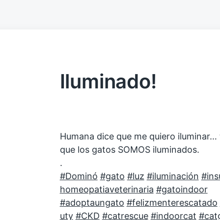
Iluminado!
Humana dice que me quiero iluminar… 
que los gatos SOMOS iluminados.
.
#Dominó
#gato
#luz
#iluminación
#ins
homeopatiaveterinaria
#gatoindoor
#adoptaungato
#felizmenterescatado
uty
#CKD
#catrescue
#indoorcat
#cat