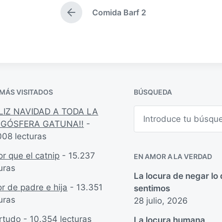
i
a
Comida Barf 2
c
p
E
a
u
n
t
d
b
r
a
l
a
e
i
d
n
c
a
a
a
 MÁS VISITADOS
BÚSQUEDA
n
c
t
i
B
ELIZ NAVIDAD A TODA LA
e
u
ó
GÓSFERA GATUNA!!
-
r
s
n
i
008 lecturas
c
o
a
r
r
r que el catnip
- 15.237
EN AMOR A LA VERDAD
:
uras
La locura de negar lo
r de padre e hija
- 13.351
sentimos
uras
28 julio, 2026
rtudo
- 10.354 lecturas
La locura humana