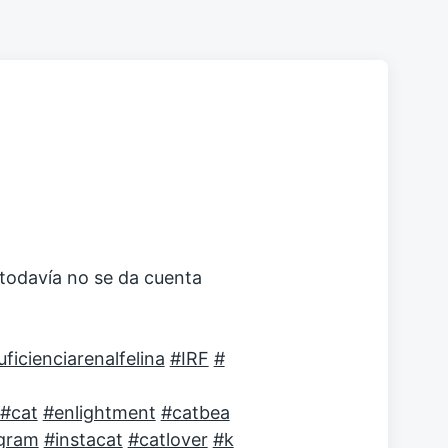
todavía no se da cuenta
uficienciarenalfelina
#IRF
#
#cat
#enlightment
#catbea
gram
#instacat
#catlover
#k