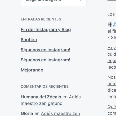
a
t
e
LOS
g
ENTRADAS RECIENTES
o
r
Fin del Instagram y Blog
el 
í
a
- 35
Saphira
s
Hoy
Síguenos en Instagram!
cui
Síguenos en Instagram!
equ
lect
Mejorando
Nos
hum
COMENTARIOS RECIENTES
dic
lect
Humana del Zócalo
en
Adiós
maestro zen gatuno
Qué
com
Gloria
en
Adiós maestro zen