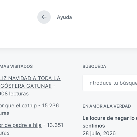
l
h
i
a
Ayuda
c
p
E
a
u
n
t
d
b
r
a
l
a
e
i
d
n
c
a
a
a
 MÁS VISITADOS
BÚSQUEDA
n
c
t
i
B
ELIZ NAVIDAD A TODA LA
e
u
ó
GÓSFERA GATUNA!!
-
r
s
n
i
008 lecturas
c
o
a
r
r
r que el catnip
- 15.236
EN AMOR A LA VERDAD
:
uras
La locura de negar lo
r de padre e hija
- 13.351
sentimos
uras
28 julio, 2026