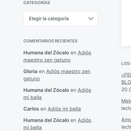
CATEGORÍAS
C
a
t
e
g
COMENTARIOS RECIENTES
o
r
Humana del Zócalo
en
Adiós
í
maestro zen gatuno
a
LOS
s
Gloria
en
Adiós maestro zen
¡¡F
gatuno
BLO
20.
Humana del Zócalo
en
Adiós
mi bella
Mejo
lect
Carlos
en
Adiós mi bella
Amo
Humana del Zócalo
en
Adiós
lect
mi bella