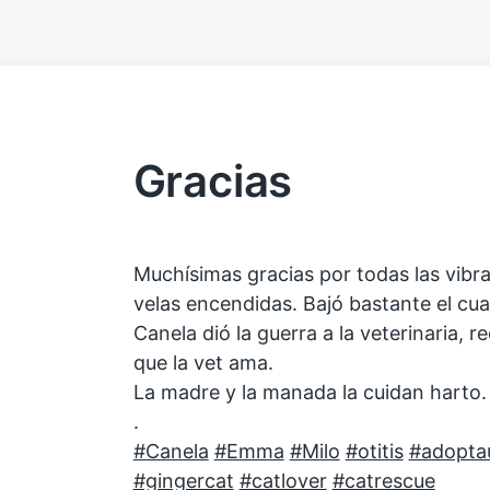
Gracias
Muchísimas gracias por todas las vibras
velas encendidas. Bajó bastante el cu
Canela dió la guerra a la veterinaria,
que la vet ama.
La madre y la manada la cuidan harto.
.
#Canela
#Emma
#Milo
#otitis
#adopta
#gingercat
#catlover
#catrescue