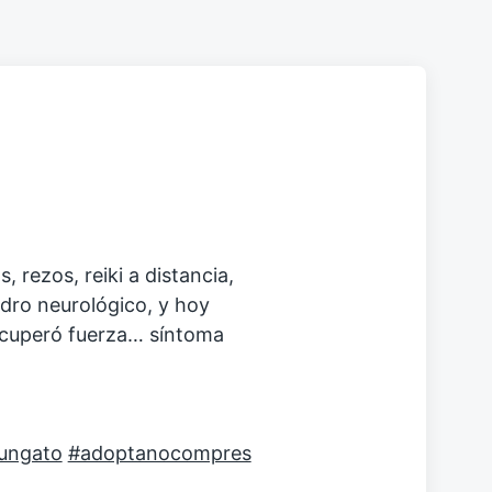
, rezos, reiki a distancia,
adro neurológico, y hoy
 recuperó fuerza… síntoma
ungato
#adoptanocompres