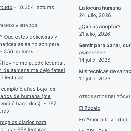
rtudo
- 10.354 lecturas
La locura humana
24 julio, 2026
 MENOS VISITADOS
¿Qué es aceptar?
21 julio, 2026
? Que estás deliciosas y
máticas sales no son para
Sentir para Sanar, cu
- 356 lecturas
asincrónico
14 julio, 2026
Hoy no me puedo levantar,
fin de semana me dejó fataal
Mis técnicas de sanac
6 lecturas
10 julio, 2026
 cumplo 5 años bajo los
dados de humana (me
OTROS SITIOS DEL ZÓCA
ivoqué hace días).
- 357
El Zócalo
uras
En Amor a la Verdad
regalos diarios para
anos
- 358 lecturas
La CPU Coja