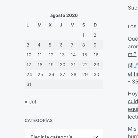
Sue
agosto 2026
L
M
X
J
V
S
D
LOS
1
2
Qué
3
4
5
6
7
8
9
aro
mi?
10
11
12
13
14
15
16
17
18
19
20
21
22
23
el 
24
25
26
27
28
29
30
- 35
31
Hoy
cui
« Jul
equ
lect
CATEGORÍAS
Mis 
C
hum