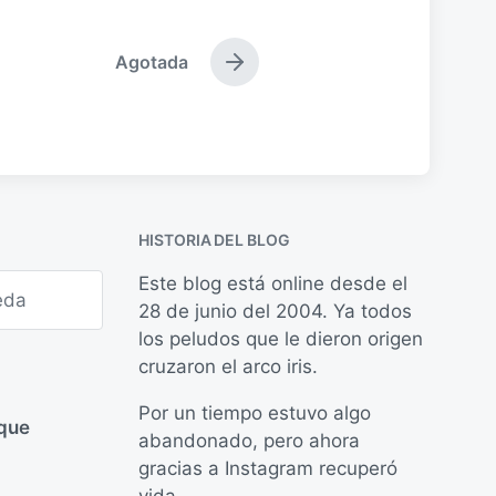
Agotada
E
n
t
r
a
d
a
s
HISTORIA DEL BLOG
i
g
Este blog está online desde el
u
28 de junio del 2004. Ya todos
i
e
los peludos que le dieron origen
n
cruzaron el arco iris.
t
e
Por un tiempo estuvo algo
:
 que
abandonado, pero ahora
gracias a Instagram recuperó
vida.