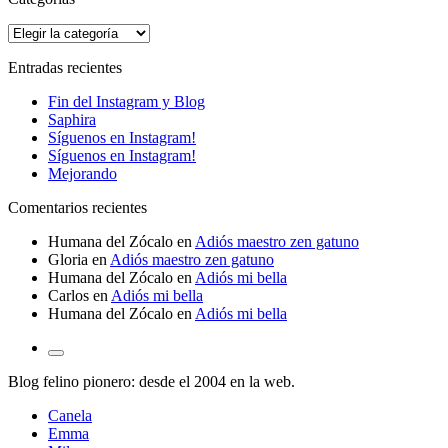
Categorías
Entradas recientes
Fin del Instagram y Blog
Saphira
Síguenos en Instagram!
Síguenos en Instagram!
Mejorando
Comentarios recientes
Humana del Zócalo
en
Adiós maestro zen gatuno
Gloria
en
Adiós maestro zen gatuno
Humana del Zócalo
en
Adiós mi bella
Carlos
en
Adiós mi bella
Humana del Zócalo
en
Adiós mi bella
Alternar
el
Blog felino pionero: desde el 2004 en la web.
campo
de
Canela
búsqueda
Emma