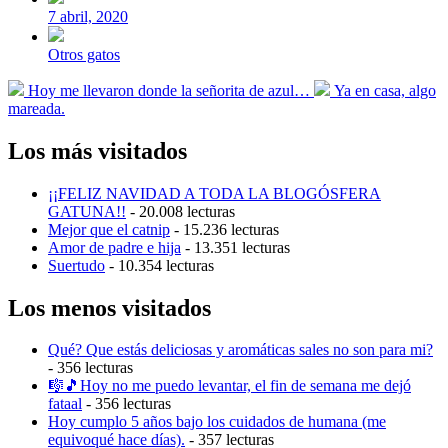
publicación
7 abril, 2020
Publicada
Otros gatos
en
Entrada
Entrada
Hoy me llevaron donde la señorita de azul…
Ya en casa, algo
anterior:
siguiente:
mareada.
Los más visitados
¡¡FELIZ NAVIDAD A TODA LA BLOGÓSFERA
GATUNA!!
- 20.008 lecturas
Mejor que el catnip
- 15.236 lecturas
Amor de padre e hija
- 13.351 lecturas
Suertudo
- 10.354 lecturas
Los menos visitados
Qué? Que estás deliciosas y aromáticas sales no son para mi?
- 356 lecturas
🎼🎵Hoy no me puedo levantar, el fin de semana me dejó
fataal
- 356 lecturas
Hoy cumplo 5 años bajo los cuidados de humana (me
equivoqué hace días).
- 357 lecturas