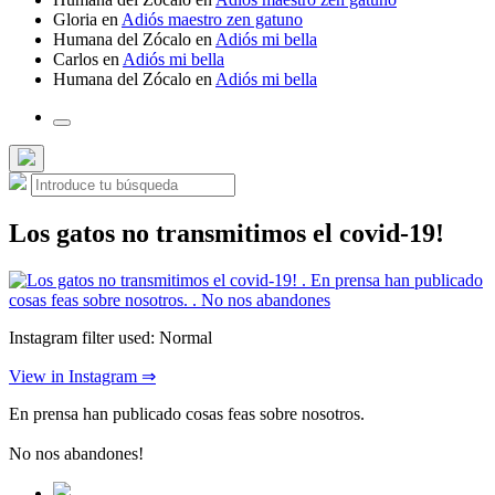
Gloria
en
Adiós maestro zen gatuno
Humana del Zócalo
en
Adiós mi bella
Carlos
en
Adiós mi bella
Humana del Zócalo
en
Adiós mi bella
Alternar
el
campo
Ocultar
Buscar:
de
Buscar
la
búsqueda
búsqueda
superpuesta
Los gatos no transmitimos el covid-19!
Instagram filter used: Normal
View in Instagram ⇒
En prensa han publicado cosas feas sobre nosotros.
No nos abandones!
Fecha