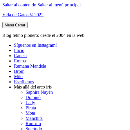
Saltar al contenido
Saltar al menú principal
Vida de Gatos © 2022
Menú
Cerrar
Blog felino pionero: desde el 2004 en la web.
Síguenos en Instagram!
Inicio
Canela
Emma
Ramana Mandela
Brom
Milo
Escríbenos
Más allá del arco iris
Saphira Nayén
Dominó
Lady
Pirata
Mota
Manchita
Run-run
Suertudo