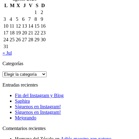
L
M
X
J
V
S
D
1
2
3
4
5
6
7
8
9
10
11
12
13
14
15
16
17
18
19
20
21
22
23
24
25
26
27
28
29
30
31
« Jul
Categorías
Categorías
Entradas recientes
Fin del Instagram y Blog
Saphira
Síguenos en Instagram!
Síguenos en Instagram!
Mejorando
Comentarios recientes
Humana del Zócalo
en
Adiós maestro zen gatuno