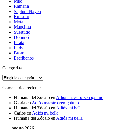
Milo
Ramana
Saphira Nayén
Run-run
Mota
Manchita
Suertudo
Dominó
Pirata
Lady
Brom
Escríbenos
Categorías
Categorías
Comentarios recientes
Humana del Zócalo
en
Adiós maestro zen gatuno
Gloria
en
Adiós maestro zen gatuno
Humana del Zócalo
en
Adiós mi bella
Carlos
en
Adiós mi bella
Humana del Zócalo
en
Adiós mi bella
agosto 2026