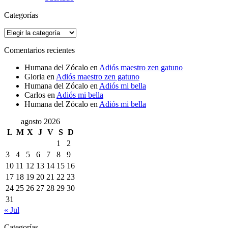
Categorías
Categorías
Comentarios recientes
Humana del Zócalo
en
Adiós maestro zen gatuno
Gloria
en
Adiós maestro zen gatuno
Humana del Zócalo
en
Adiós mi bella
Carlos
en
Adiós mi bella
Humana del Zócalo
en
Adiós mi bella
agosto 2026
L
M
X
J
V
S
D
1
2
3
4
5
6
7
8
9
10
11
12
13
14
15
16
17
18
19
20
21
22
23
24
25
26
27
28
29
30
31
« Jul
Categorías