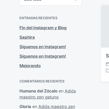
a
p
i
t
u
c
e
b
g
a
ENTRADAS RECIENTES
l
o
d
i
r
a
Fin del Instagram y Blog
c
í
e
a
a
n
Saphira
s
c
i
Síguenos en Instagram!
ó
n
S
Síguenos en Instagram!
Mejorando
F
e
P
c
u
COMENTARIOS RECIENTES
h
b
a
l
Humana del Zócalo
en
Adiós
p
i
maestro zen gatuno
u
c
b
a
Gloria
en
Adiós maestro zen
l
d