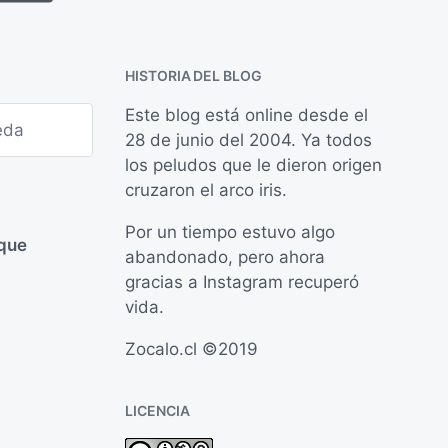
a
l
e
i
n
c
a
HISTORIA DEL BLOG
c
i
Este blog está online desde el
ó
28 de junio del 2004. Ya todos
n
los peludos que le dieron origen
cruzaron el arco iris.
Por un tiempo estuvo algo
 que
abandonado, pero ahora
gracias a Instagram recuperó
vida.
Zocalo.cl ©2019
LICENCIA