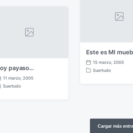
a
u
d
b
a
l
e
i
n
c
a
c
i
Este es MI mueb
ó
n
15 marzo, 2005
F
oy payaso…
Suertudo
e
P
c
11 marzo, 2005
u
h
b
Suertudo
a
l
p
i
u
c
b
a
l
d
i
a
Cargar más entr
c
e