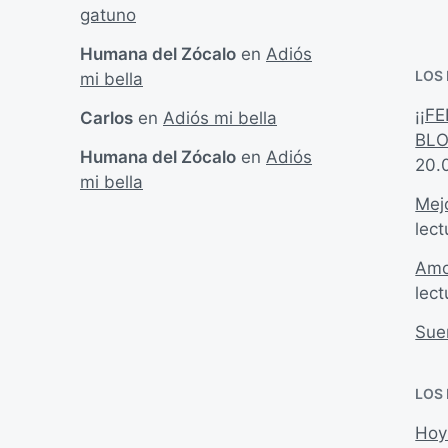
gatuno
i
a
c
e
Humana del Zócalo
en
Adiós
a
n
LOS
c
mi bella
i
¡¡F
Carlos
en
Adiós mi bella
ó
BLO
n
Humana del Zócalo
en
Adiós
20.
mi bella
Mejo
lect
Amo
lect
Sue
LOS
Hoy