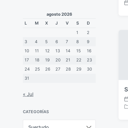
F
e
agosto 2026
c
L
M
X
J
V
S
D
h
a
1
2
p
u
3
4
5
6
7
8
9
b
10
11
12
13
14
15
16
l
i
17
18
19
20
21
22
23
c
24
25
26
27
28
29
30
a
c
31
i
S
ó
« Jul
n
F
e
P
CATEGORÍAS
c
u
h
b
C
a
l