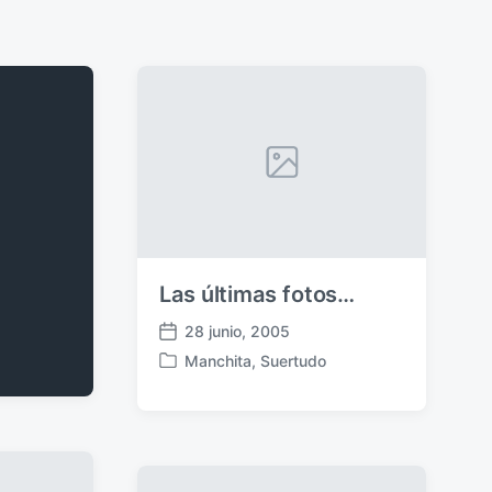
Las últimas fotos…
28 junio, 2005
F
Manchita
,
Suertudo
e
P
c
u
h
b
a
l
p
i
u
c