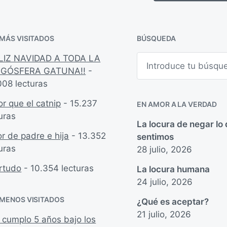
a
n
c
i
ó
 MÁS VISITADOS
BÚSQUEDA
n
B
ELIZ NAVIDAD A TODA LA
u
GÓSFERA GATUNA!!
-
s
008 lecturas
c
a
r
r que el catnip
- 15.237
EN AMOR A LA VERDAD
uras
La locura de negar lo
r de padre e hija
- 13.352
sentimos
uras
28 julio, 2026
rtudo
- 10.354 lecturas
La locura humana
24 julio, 2026
 MENOS VISITADOS
¿Qué es aceptar?
21 julio, 2026
 cumplo 5 años bajo los