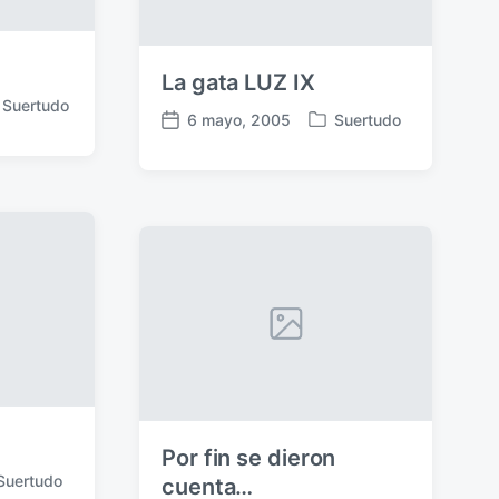
a
c
i
La gata LUZ IX
ó
Suertudo
n
6 mayo, 2005
Suertudo
P
F
u
e
b
c
l
h
i
a
c
p
a
u
d
b
a
l
e
i
n
c
a
c
i
Por fin se dieron
ó
Suertudo
n
cuenta…