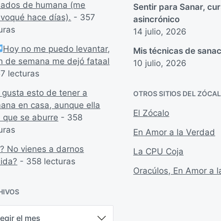
dados de humana (me
Sentir para Sanar, cu
ivoqué hace días).
- 357
asincrónico
uras
14 julio, 2026
Hoy no me puedo levantar,
Mis técnicas de sanac
fin de semana me dejó fataal
10 julio, 2026
7 lecturas
 gusta esto de tener a
OTROS SITIOS DEL ZÓCA
ana en casa, aunque ella
El Zócalo
e que se aburre
- 358
uras
En Amor a la Verdad
? No vienes a darnos
La CPU Coja
ida?
- 358 lecturas
Oracúlos, En Amor a 
HIVOS