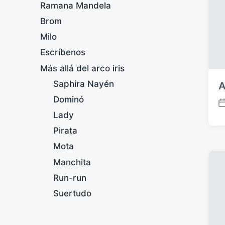
Ramana Mandela
Brom
Milo
Escríbenos
Más allá del arco iris
Saphira Nayén
A
Dominó
F
Lady
e
c
Pirata
h
Mota
a
p
Manchita
u
Run-run
b
l
Suertudo
i
c
a