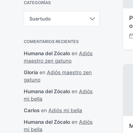
CATEGORÍAS
c
i
C
P
ó
a
n
o
t
e
g
F
COMENTARIOS RECIENTES
o
e
r
c
Humana del Zócalo
en
Adiós
í
h
maestro zen gatuno
a
a
s
p
Gloria
en
Adiós maestro zen
u
gatuno
b
l
Humana del Zócalo
en
Adiós
i
mi bella
c
a
Carlos
en
Adiós mi bella
c
i
Humana del Zócalo
en
Adiós
M
ó
mi bella
n