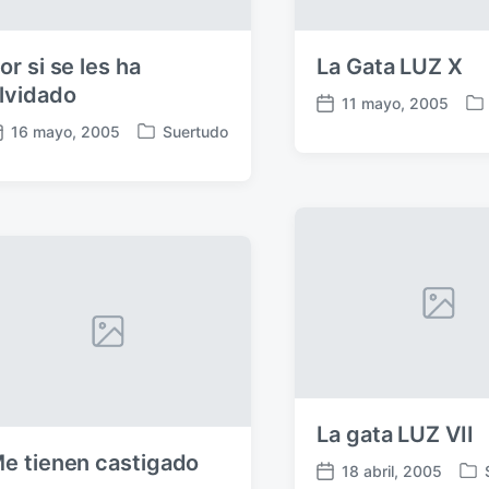
c
i
or si se les ha
La Gata LUZ X
ó
n
lvidado
11 mayo, 2005
P
F
16 mayo, 2005
Suertudo
u
e
P
b
c
u
l
h
b
i
a
l
c
p
i
a
u
c
d
b
a
a
l
d
e
i
a
n
c
e
a
n
c
i
La gata LUZ VII
ó
n
e tienen castigado
18 abril, 2005
P
F