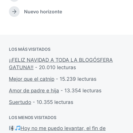
u
c
n
b
a
t
Nuevo horizonte
E
l
r
d
n
i
a
a
t
c
d
e
r
a
a
n
a
c
a
d
i
n
LOS MÁS VISITADOS
a
ó
t
s
e
n
¡¡FELIZ NAVIDAD A TODA LA BLOGÓSFERA
i
r
GATUNA!!
- 20.010 lecturas
g
i
u
o
Mejor que el catnip
- 15.239 lecturas
i
r
e
:
Amor de padre e hija
- 13.354 lecturas
n
t
Suertudo
- 10.355 lecturas
e
:
LOS MENOS VISITADOS
Hoy no me puedo levantar, el fin de