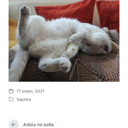
17 enero, 2021
F
Saphira
e
P
c
u
h
b
a
l
p
Adiós mi bella
i
E