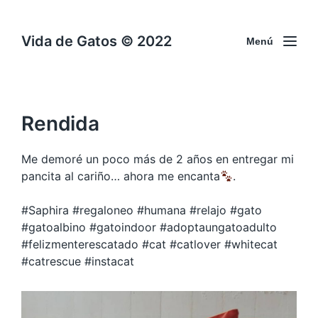
Vida de Gatos © 2022
Menú
Rendida
Me demoré un poco más de 2 años en entregar mi
pancita al cariño… ahora me encanta
.
#Saphira #regaloneo #humana #relajo #gato
#gatoalbino #gatoindoor #adoptaungatoadulto
#felizmenterescatado #cat #catlover #whitecat
#catrescue #instacat