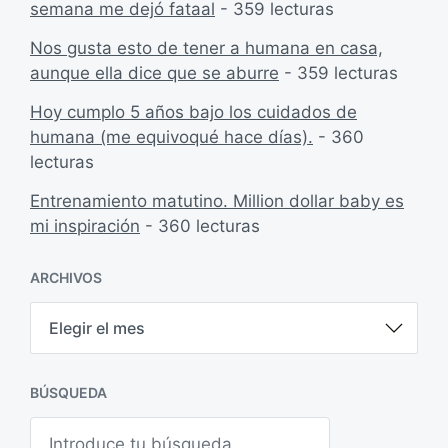
semana me dejó fataal
- 359 lecturas
Nos gusta esto de tener a humana en casa,
aunque ella dice que se aburre
- 359 lecturas
Hoy cumplo 5 años bajo los cuidados de
humana (me equivoqué hace días).
- 360
lecturas
Entrenamiento matutino. Million dollar baby es
mi inspiración
- 360 lecturas
ARCHIVOS
A
r
c
h
i
BÚSQUEDA
v
o
B
s
u