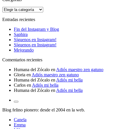
Categorías
Entradas recientes
Fin del Instagram y Blog
Saphira
Síguenos en Instagram!
Síguenos en Instagram!
Mejorando
Comentarios recientes
Humana del Zócalo
en
Adiós maestro zen gatuno
Gloria
en
Adiós maestro zen gatuno
Humana del Zócalo
en
Adiós mi bella
Carlos
en
Adiós mi bella
Humana del Zócalo
en
Adiós mi bella
Alternar
el
Blog felino pionero: desde el 2004 en la web.
campo
de
Canela
búsqueda
Emma