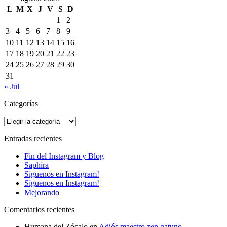
L
M
X
J
V
S
D
1
2
3
4
5
6
7
8
9
10
11
12
13
14
15
16
17
18
19
20
21
22
23
24
25
26
27
28
29
30
31
« Jul
Categorías
Categorías
Entradas recientes
Fin del Instagram y Blog
Saphira
Síguenos en Instagram!
Síguenos en Instagram!
Mejorando
Comentarios recientes
Humana del Zócalo
en
Adiós maestro zen gatuno