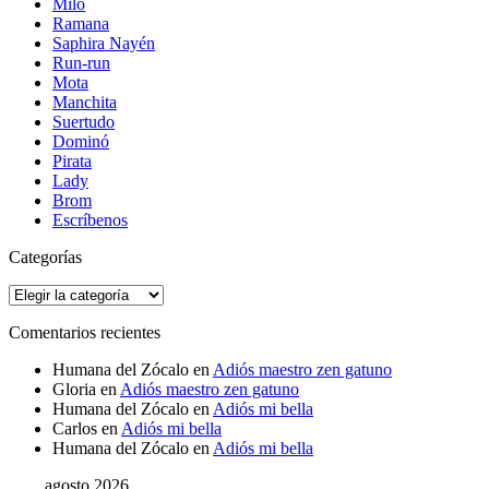
Milo
Ramana
Saphira Nayén
Run-run
Mota
Manchita
Suertudo
Dominó
Pirata
Lady
Brom
Escríbenos
Categorías
Categorías
Comentarios recientes
Humana del Zócalo
en
Adiós maestro zen gatuno
Gloria
en
Adiós maestro zen gatuno
Humana del Zócalo
en
Adiós mi bella
Carlos
en
Adiós mi bella
Humana del Zócalo
en
Adiós mi bella
agosto 2026