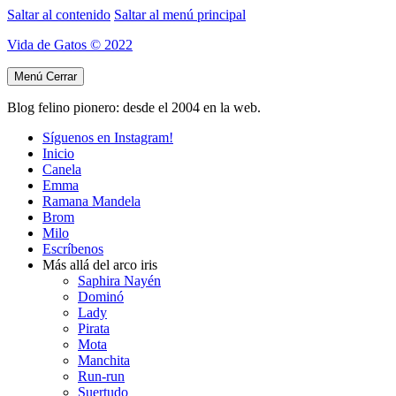
Saltar al contenido
Saltar al menú principal
Vida de Gatos © 2022
Menú
Cerrar
Blog felino pionero: desde el 2004 en la web.
Síguenos en Instagram!
Inicio
Canela
Emma
Ramana Mandela
Brom
Milo
Escríbenos
Más allá del arco iris
Saphira Nayén
Dominó
Lady
Pirata
Mota
Manchita
Run-run
Suertudo