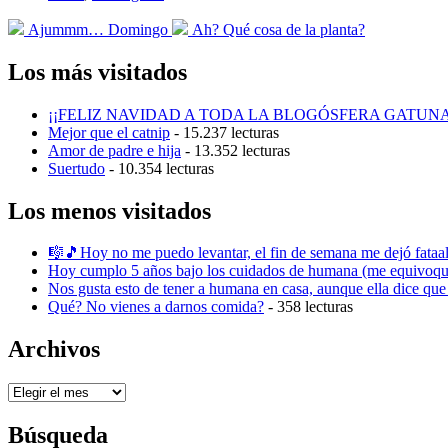
en
Entrada
Entrada
Ajummm… Domingo
Ah? Qué cosa de la planta?
anterior:
siguiente:
Los más visitados
¡¡FELIZ NAVIDAD A TODA LA BLOGÓSFERA GATUNA
Mejor que el catnip
- 15.237 lecturas
Amor de padre e hija
- 13.352 lecturas
Suertudo
- 10.354 lecturas
Los menos visitados
🎼🎵Hoy no me puedo levantar, el fin de semana me dejó fataa
Hoy cumplo 5 años bajo los cuidados de humana (me equivoqué
Nos gusta esto de tener a humana en casa, aunque ella dice que
Qué? No vienes a darnos comida?
- 358 lecturas
Archivos
Archivos
Búsqueda