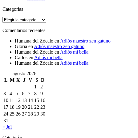
Categorías
Categorías
Comentarios recientes
Humana del Zócalo
en
Adiós maestro zen gatuno
Gloria
en
Adiós maestro zen gatuno
Humana del Zócalo
en
Adiós mi bella
Carlos
en
Adiós mi bella
Humana del Zócalo
en
Adiós mi bella
agosto 2026
L
M
X
J
V
S
D
1
2
3
4
5
6
7
8
9
10
11
12
13
14
15
16
17
18
19
20
21
22
23
24
25
26
27
28
29
30
31
« Jul
Categorías