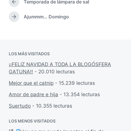
p
Temporada de lámpara de sal
i
E
u
c
n
b
a
t
Ajummm… Domingo
E
l
r
d
n
i
a
a
t
c
d
e
r
a
a
n
a
c
a
d
i
n
LOS MÁS VISITADOS
a
ó
t
s
e
n
¡¡FELIZ NAVIDAD A TODA LA BLOGÓSFERA
i
r
GATUNA!!
- 20.010 lecturas
g
i
u
o
Mejor que el catnip
- 15.239 lecturas
i
r
e
:
Amor de padre e hija
- 13.354 lecturas
n
t
Suertudo
- 10.355 lecturas
e
:
LOS MENOS VISITADOS