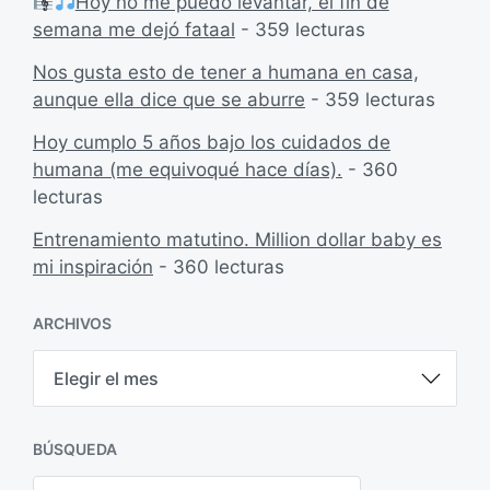
Hoy no me puedo levantar, el fin de
semana me dejó fataal
- 359 lecturas
Nos gusta esto de tener a humana en casa,
aunque ella dice que se aburre
- 359 lecturas
Hoy cumplo 5 años bajo los cuidados de
humana (me equivoqué hace días).
- 360
lecturas
Entrenamiento matutino. Million dollar baby es
mi inspiración
- 360 lecturas
ARCHIVOS
A
r
c
h
i
BÚSQUEDA
v
o
B
s