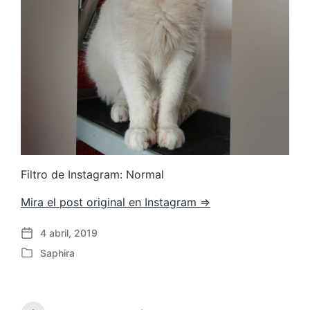
Filtro de Instagram: Normal
Mira el post original en Instagram ⇒
4 abril, 2019
F
Saphira
e
P
c
u
h
b
a
l