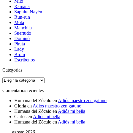
Milo
Ramana
Saphira Nayén
Run-run
Mota
Manchita
Suertudo
Dominó
Pirata
Lady
Brom
Escríbenos
Categorías
Categorías
Comentarios recientes
Humana del Zócalo
en
Adiós maestro zen gatuno
Gloria
en
Adiós maestro zen gatuno
Humana del Zócalo
en
Adiós mi bella
Carlos
en
Adiós mi bella
Humana del Zócalo
en
Adiós mi bella
agosto 2026