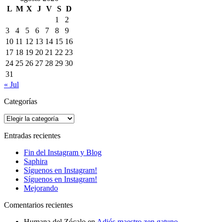
L
M
X
J
V
S
D
1
2
3
4
5
6
7
8
9
10
11
12
13
14
15
16
17
18
19
20
21
22
23
24
25
26
27
28
29
30
31
« Jul
Categorías
Categorías
Entradas recientes
Fin del Instagram y Blog
Saphira
Síguenos en Instagram!
Síguenos en Instagram!
Mejorando
Comentarios recientes
Humana del Zócalo
en
Adiós maestro zen gatuno