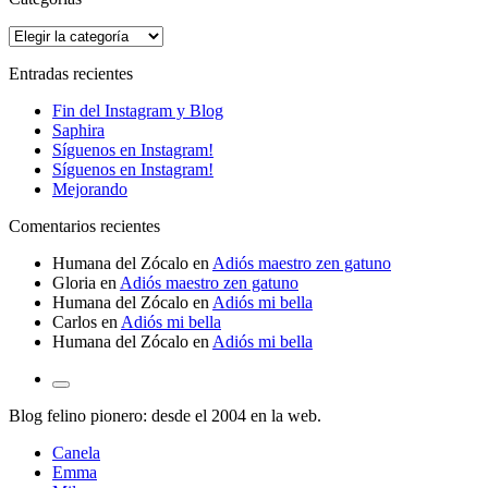
Categorías
Entradas recientes
Fin del Instagram y Blog
Saphira
Síguenos en Instagram!
Síguenos en Instagram!
Mejorando
Comentarios recientes
Humana del Zócalo
en
Adiós maestro zen gatuno
Gloria
en
Adiós maestro zen gatuno
Humana del Zócalo
en
Adiós mi bella
Carlos
en
Adiós mi bella
Humana del Zócalo
en
Adiós mi bella
Alternar
el
Blog felino pionero: desde el 2004 en la web.
campo
de
Canela
búsqueda
Emma