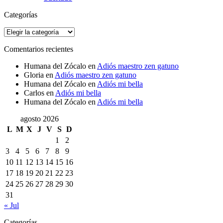
Categorías
Categorías
Comentarios recientes
Humana del Zócalo
en
Adiós maestro zen gatuno
Gloria
en
Adiós maestro zen gatuno
Humana del Zócalo
en
Adiós mi bella
Carlos
en
Adiós mi bella
Humana del Zócalo
en
Adiós mi bella
agosto 2026
L
M
X
J
V
S
D
1
2
3
4
5
6
7
8
9
10
11
12
13
14
15
16
17
18
19
20
21
22
23
24
25
26
27
28
29
30
31
« Jul
Categorías