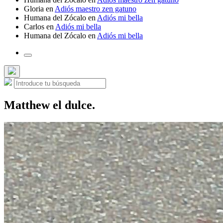
Gloria
en
Adiós maestro zen gatuno
Humana del Zócalo
en
Adiós mi bella
Carlos
en
Adiós mi bella
Humana del Zócalo
en
Adiós mi bella
Alternar
el
campo
Ocultar
Buscar:
de
Buscar
la
búsqueda
búsqueda
superpuesta
Matthew el dulce.