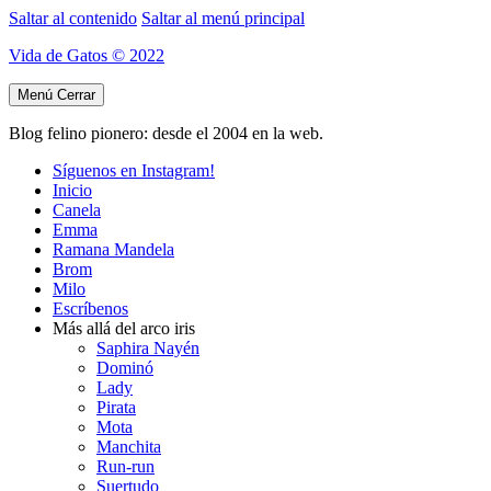
Saltar al contenido
Saltar al menú principal
Vida de Gatos © 2022
Menú
Cerrar
Blog felino pionero: desde el 2004 en la web.
Síguenos en Instagram!
Inicio
Canela
Emma
Ramana Mandela
Brom
Milo
Escríbenos
Más allá del arco iris
Saphira Nayén
Dominó
Lady
Pirata
Mota
Manchita
Run-run
Suertudo